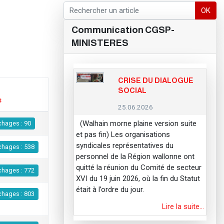
OK
Communication CGSP-
MINISTERES
CRISE DU DIALOGUE
SOCIAL
s
25.06.2026
(Walhain morne plaine version suite
chages : 90
et pas fin) Les organisations
syndicales représentatives du
chages : 538
personnel de la Région wallonne ont
quitté la réunion du Comité de secteur
chages : 772
XVI du 19 juin 2026, où la fin du Statut
était à l’ordre du jour.
chages : 803
Lire la suite…