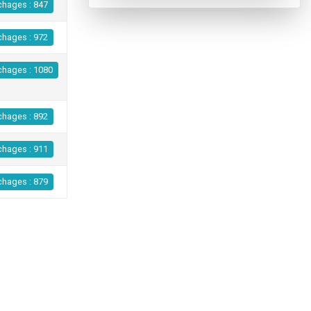
chages : 847
chages : 972
chages : 1080
chages : 892
chages : 911
chages : 879