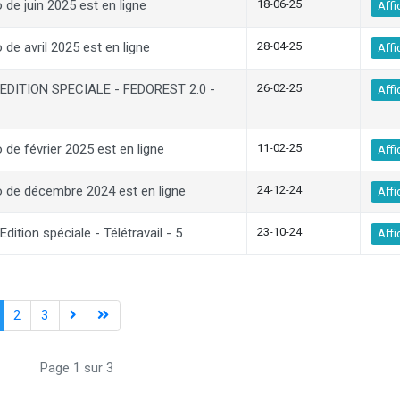
 de juin 2025 est en ligne
18-06-25
Affi
 de avril 2025 est en ligne
28-04-25
Affi
EDITION SPECIALE - FEDOREST 2.0 -
26-02-25
Affi
 de février 2025 est en ligne
11-02-25
Affi
o de décembre 2024 est en ligne
24-12-24
Affi
ition spéciale - Télétravail - 5
23-10-24
Affi
2
3
Page 1 sur 3