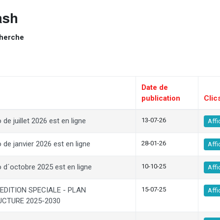
ash
cherche
Date de
publication
Clic
 de juillet 2026 est en ligne
13-07-26
Affi
 de janvier 2026 est en ligne
28-01-26
Affi
o d´octobre 2025 est en ligne
10-10-25
Affi
EDITION SPECIALE - PLAN
15-07-25
Affi
UCTURE 2025-2030